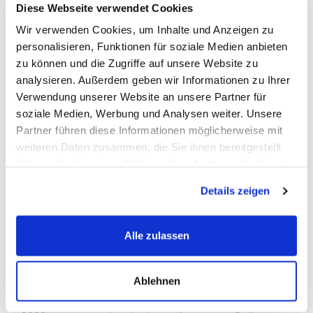
Diese Webseite verwendet Cookies
Wir verwenden Cookies, um Inhalte und Anzeigen zu
personalisieren, Funktionen für soziale Medien anbieten
zu können und die Zugriffe auf unsere Website zu
ABFÜLLMASCHINEN
analysieren. Außerdem geben wir Informationen zu Ihrer
Modular & flexibel
Verwendung unserer Website an unsere Partner für
soziale Medien, Werbung und Analysen weiter. Unsere
Für viele Medien geeignet
Partner führen diese Informationen möglicherweise mit
weiteren Daten zusammen, die Sie ihnen bereitgestellt
Zu den Abfüllmaschinen
haben oder die sie im Rahmen Ihrer Nutzung der Dienste
gesammelt haben.
Details zeigen
Alle zulassen
Ablehnen